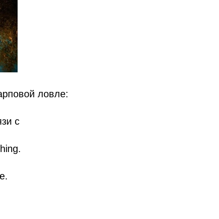
арповой ловле:
язи с
hing.
е.